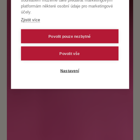
souhlasem můžeme také předávat marketingovým
platformám některé osobní údaje pro marketingové
účely.
Zjistit více
Povolit pouze nezbytné
Povolit vše
Nastavení