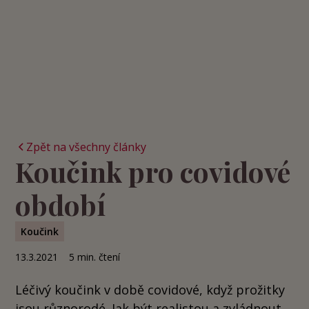
Zpět na všechny články
Koučink pro covidové
období
Koučink
13.3.2021
5
min. čtení
Léčivý koučink v době covidové, když prožitky
jsou různorodé. Jak být realistou a zvládnout