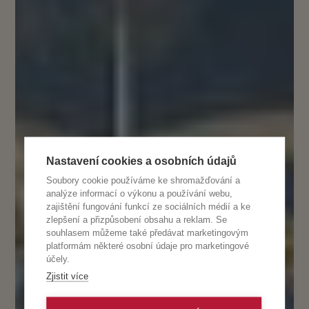
Nastavení cookies a osobních údajů
Soubory cookie používáme ke shromažďování a
analýze informací o výkonu a používání webu,
zajištění fungování funkcí ze sociálních médií a ke
zlepšení a přizpůsobení obsahu a reklam. Se
souhlasem můžeme také předávat marketingovým
platformám některé osobní údaje pro marketingové
účely.
Zjistit více