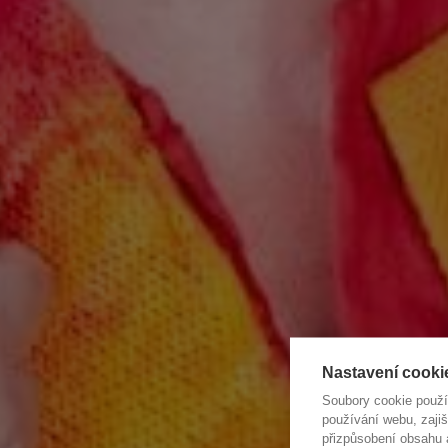
Nastavení cooki
Soubory cookie použ
používání webu, zajiš
přizpůsobení obsahu