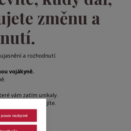
ujete změnu a
nutí.
, ujasnění a rozhodnutí.
hou vojákyně.
ě.
které vám zatím unikaly.
 za kterými si stojíte.
t pouze nezbytné