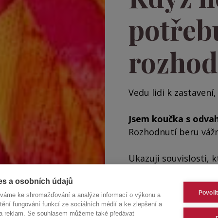
potřeb
rozhod
Vedu lidi k zastavení
Jsem koučka s odva
Rozhodnutí beru vážn
Ukazuji souvislosti, 
A vedu k rozhodnutím,
es a osobních údajů
Povoli
íváme ke shromažďování a analýze informací o výkonu a
KONTAKTUJTE MĚ
tění fungování funkcí ze sociálních médií a ke zlepšení a
 a reklam. Se souhlasem můžeme také předávat