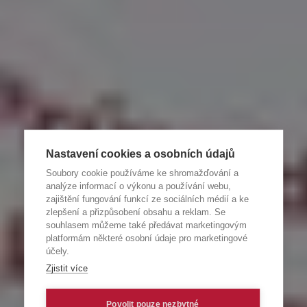
Nastavení cookies a osobních údajů
Soubory cookie používáme ke shromažďování a
analýze informací o výkonu a používání webu,
zajištění fungování funkcí ze sociálních médií a ke
zlepšení a přizpůsobení obsahu a reklam. Se
souhlasem můžeme také předávat marketingovým
platformám některé osobní údaje pro marketingové
účely.
Zjistit více
Povolit pouze nezbytné