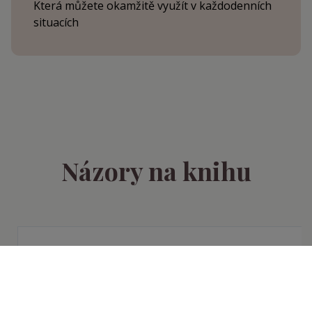
Která můžete okamžitě využít v každodenních
situacích
Názory na knihu
“Píši úplně první dojem na knihu. NAPROSTO
FANTASTICKÉ. Vše jsem jen četla, cvičení jsem si
zatím nedělala, ale často jsem vnímala, jak bych asi
odpovídala. Určitě se k tomu vrátím znovu vše v klidu