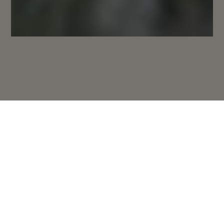
V dnešní době je dobré
umět najít svůj klid,