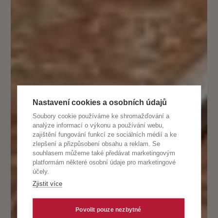
Nastavení cookies a osobních údajů
Soubory cookie používáme ke shromažďování a
analýze informací o výkonu a používání webu,
zajištění fungování funkcí ze sociálních médií a ke
zlepšení a přizpůsobení obsahu a reklam. Se
souhlasem můžeme také předávat marketingovým
platformám některé osobní údaje pro marketingové
účely.
Zjistit více
Povolit pouze nezbytné