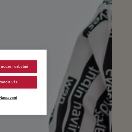
t pouze nezbytné
Povolit vše
Nastavení