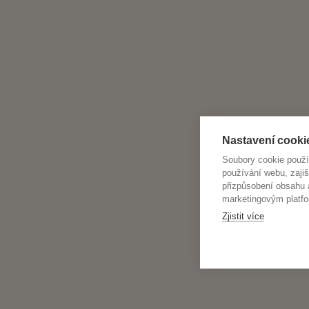
Nastavení cooki
Soubory cookie použ
používání webu, zajiš
přizpůsobení obsahu
marketingovým platfo
Zjistit více