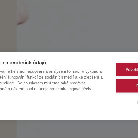
es a osobních údajů
Povoli
íváme ke shromažďování a analýze informací o výkonu a
tění fungování funkcí ze sociálních médií a ke zlepšení a
 a reklam. Se souhlasem můžeme také předávat
rmám některé osobní údaje pro marketingové účely.