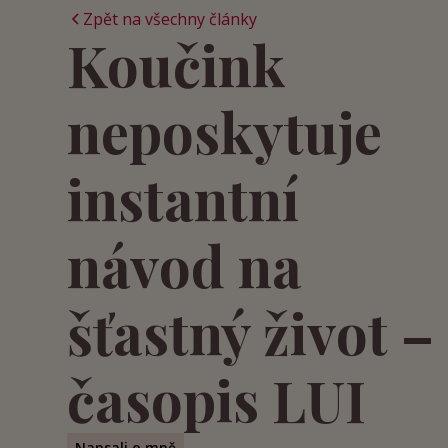
Zpět na všechny články
Koučink
neposkytuje
instantní
návod na
šťastný život –
časopis LUI
Napsali o mně