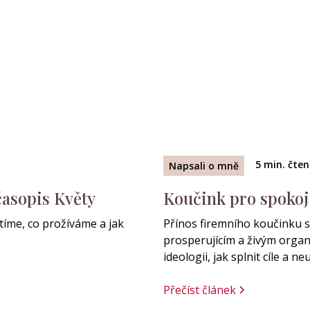
5
min. čten
Napsali o mně
časopis Květy
Koučink pro spokoj
ítíme, co prožíváme a jak
Přínos firemního koučinku s
prosperujícím a živým organ
ideologii, jak splnit cíle a 
Přečíst článek