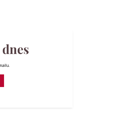
ž dnes
mailu.