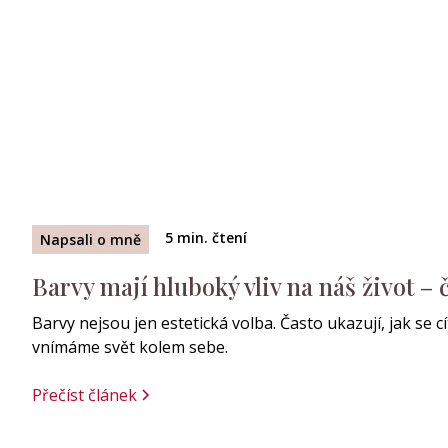
5
min. čtení
Napsali o mně
Barvy mají hluboký vliv na náš život – 
Barvy nejsou jen estetická volba. Často ukazují, jak se c
vnímáme svět kolem sebe.
Přečíst článek