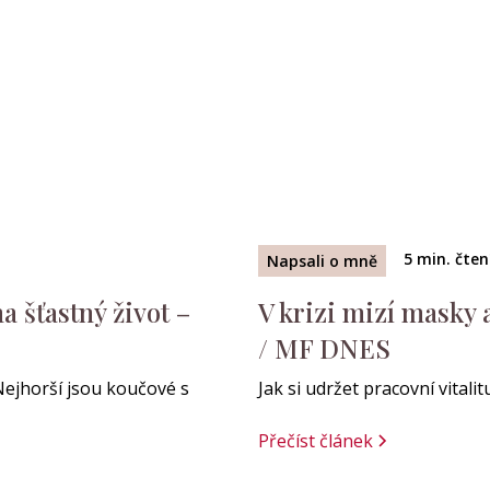
5
min. čten
Napsali o mně
 šťastný život –
V krizi mizí masky 
/ MF DNES
Nejhorší jsou koučové s
Jak si udržet pracovní vitali
Přečíst článek