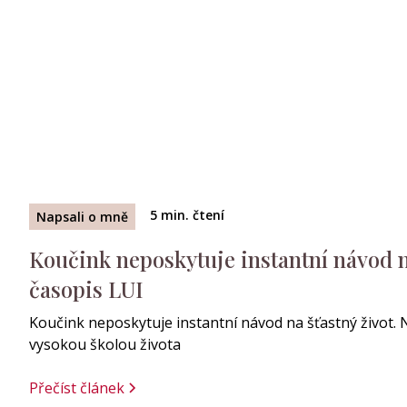
5
min. čtení
Napsali o mně
Koučink neposkytuje instantní návod na
časopis LUI
Koučink neposkytuje instantní návod na šťastný život. 
vysokou školou života
Přečíst článek