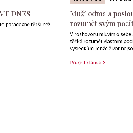
s MF DNES
Muži odmala poslouc
rozumět svým pocit
 to paradoxně těžší než
V rozhovoru mluvím o sebelá
těžké rozumět vlastním pocit
výsledkům. Jenže život nejsou
Přečíst článek