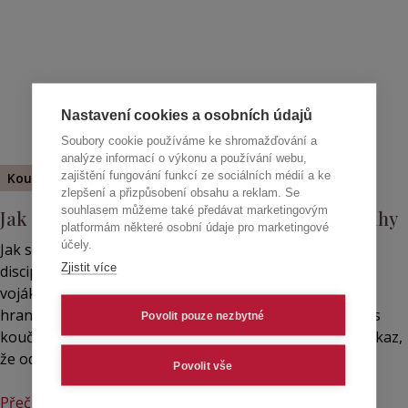
Nastavení cookies a osobních údajů
Soubory cookie používáme ke shromažďování a
analýze informací o výkonu a používání webu,
5
min. čtení
zajištění fungování funkcí ze sociálních médií a ke
Koučink
zlepšení a přizpůsobení obsahu a reklam. Se
souhlasem můžeme také předávat marketingovým
Jak se rodí průvodce: příběh koučky a její knihy
platformám některé osobní údaje pro marketingové
účely.
Jak se rodí průvodce? V jejím příběhu se propojuje svět
Zjistit více
disciplíny a služby s jemností intuice a empatie. Bývalá
vojákyně, dnes koučka, která se naučila držet pevné
hranice i otevřené srdce. Sdílí cestu od prvního setkání s
Povolit pouze nezbytné
koučinkem až po vznik knihy o sebekoučinku – jako důkaz,
že odvaha ke změně dozrává v každém z nás.
Povolit vše
Přečíst článek