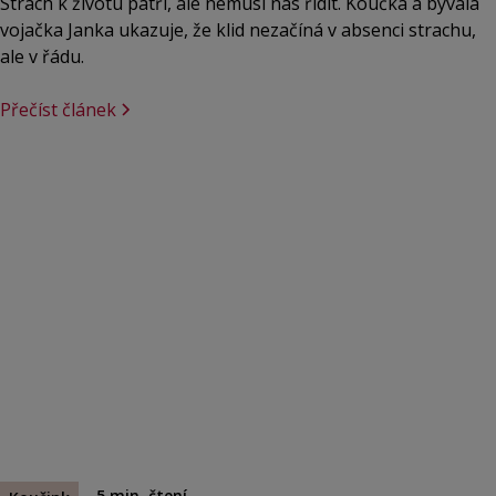
Strach k životu patří, ale nemusí nás řídit. Koučka a bývalá
vojačka Janka ukazuje, že klid nezačíná v absenci strachu,
ale v řádu.
Přečíst článek
5
min. čtení