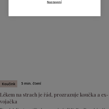
Nastavení
5
min. čtení
Koučink
Lékem na strach je řád, prozrazuje koučka a ex-
vojačka